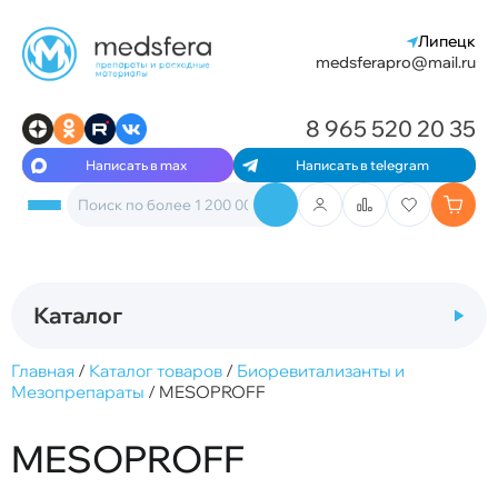
Липецк
medsferapro@mail.ru
8 965 520 20 35
Написать в max
Написать в telegram
Каталог
Главная
/
Каталог товаров
/
Биоревитализанты и
Мезопрепараты
/
MESOPROFF
MESOPROFF