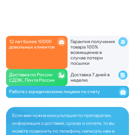
12 лет более 10000
Гарантия получения
довольных клиентов
товара 100%
возмещение в
случае потери
посылки
Доставка по России
Доставка 7 дней в
СДЭК, Почта России
неделю
Работа с юридическими лицами по счету
Если вам нужна консультация по препаратам,
информация о доставке, сроках и оплате, то вы
можете позвонить по телефону, написать нам в