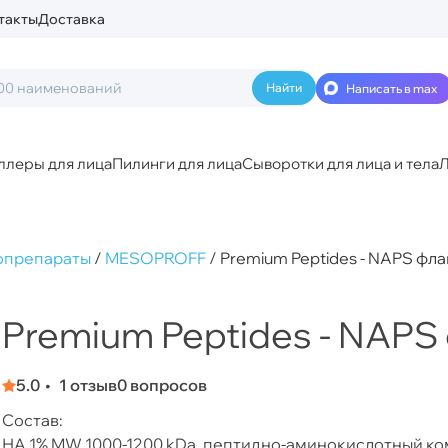
такты
Доставка
Написать в max
ллеры для лица
Пилинги для лица
Сыворотки для лица и тела
Л
опрепараты
/
MESOPROFF
/
Premium Peptides - NAPS фла
Premium Peptides - NAPS 
5.0
1 отзыв
0 вопросов
Состав:
НA 1% MW 1000-1200 kDa, пептидно-аминокислотный комплек