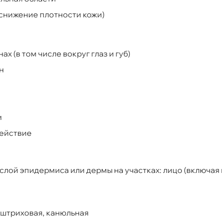
 снижение плотности кожи)
х (в том числе вокруг глаз и губ)
н
и
действие
лой эпидермиса или дермы на участках: лицо (включая
 штриховая, канюльная