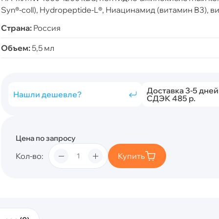
Syn®-coll), Hydropeptide-L®, Ниацинамид (витамин B3), ви
Страна:
Россия
Объем:
5,5 мл
Доставка 3-5 дней
Нашли дешевле?
СДЭК 485 р.
Цена по запросу
Кол-во
Купить