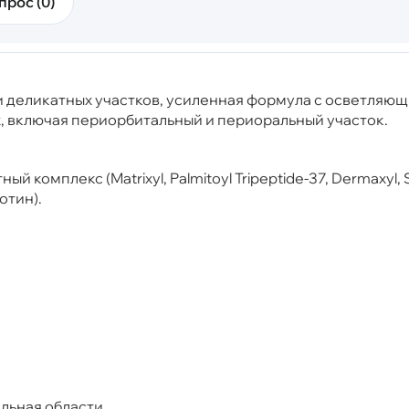
прос (0)
и деликатных участков, у
силенная формула с осветляющ
х, включая периорбитальный и периоральный участок.
 комплекс (Matrixyl, Palmitoyl Tripeptide-37, Dermaxyl, 
отин).
льная области