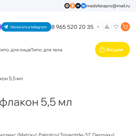
medsferapro@mail.ru
8 965 520 20 35
Написать в telegram
Акции
ипо. для лица
Липо. для тела
кон 5,5 мл
флакон 5,5 мл
с (Matrixyl, Palmitoyl Tripeptide-37, Dermaxyl,