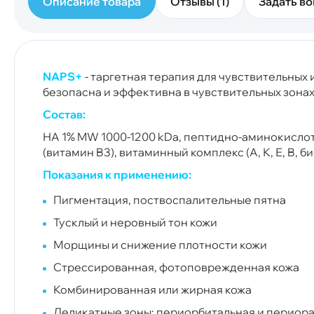
Описание товара
Отзывы (1)
Задать во
NAPS+
- таргетная терапия для чувствительных 
безопасна и эффективна в чувствительных зона
Состав:
НA 1% MW 1000-1200 kDa, пептидно-аминокислотный
(витамин B3), витаминный комплекс (А, К, Е, B, би
Показания к применению:
Пигментация, поствоспалительные пятна
Тусклый и неровный тон кожи
Морщины и снижение плотности кожи
Стрессированная, фотоповрежденная кожа
Комбинированная или жирная кожа
Деликатные зоны: периорбитальная и периора