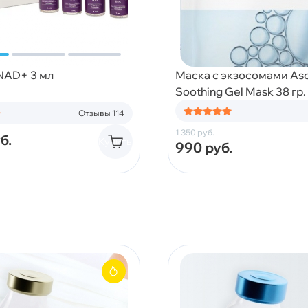
 NAD+ 3 мл
Маска с экзосомами Asc
Soothing Gel Mask 38 гр.
Отзывы 114
1 350
руб.
б.
Купить
990
руб.