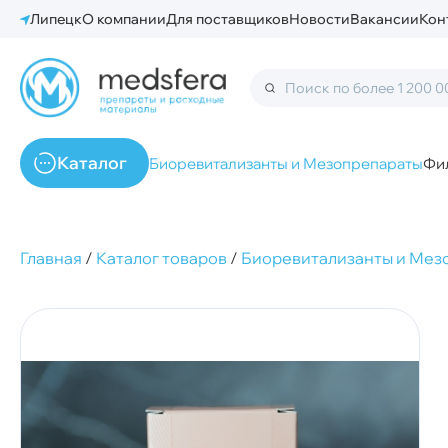
Липецк
О компании
Для поставщиков
Новости
Вакансии
Кон
Каталог
Биоревитализанты и Мезопрепараты
Фи
Главная
/
Каталог товаров
/
Биоревитализанты и Мез