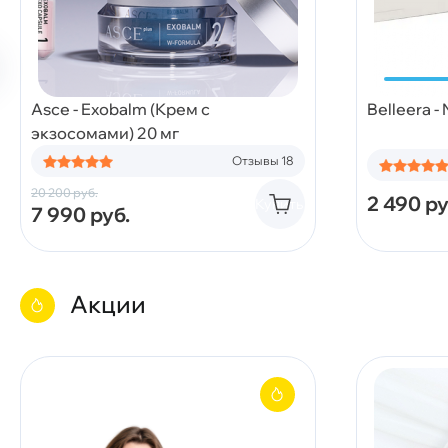
Asce - Exobalm (Крем с
Belleera -
экзосомами) 20 мг
Отзывы 18
20 200
руб.
2 490
ру
Купить
7 990
руб.
Акции