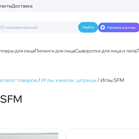
такты
Доставка
Написать в max
ллеры для лица
Пилинги для лица
Сыворотки для лица и тела
Л
аталог товаров
/
Иглы, канюли, шприцы
/
Иглы SFM
 SFM