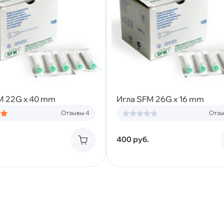
M 22G x 40 mm
Игла SFM 26G x 16 mm
Отзывы 4
Отзы
400
руб.
Купить