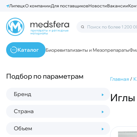
Липецк
О компании
Для поставщиков
Новости
Вакансии
Кон
Каталог
Биоревитализанты и Мезопрепараты
Фи
Подбор по параметрам
Главная
/
К
Бренд
Иглы
Страна
Объем