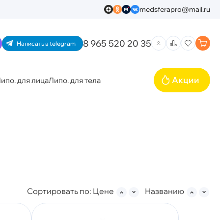
medsferapro@mail.ru
8 965 520 20 35
Написать в telegram
Акции
ипо. для лица
Липо. для тела
Сортировать по:
Цене
Названию