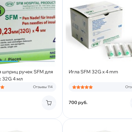
я шприц ручек SFM для
Игла SFM 32G x 4 mm
 32G 4 мл
Отзывы 114
Отз
700
руб.
Купить