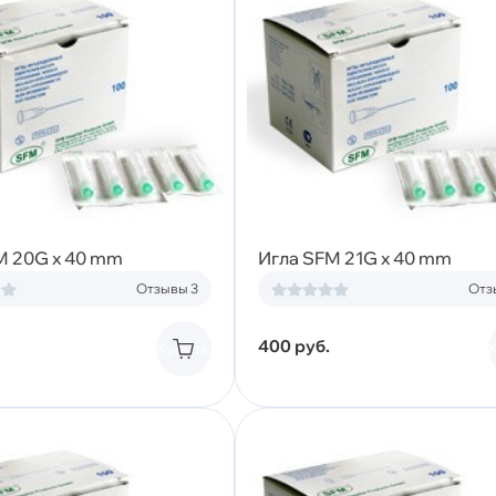
M 20G x 40 mm
Игла SFM 21G x 40 mm
Отзывы 3
Отз
400
руб.
Купить