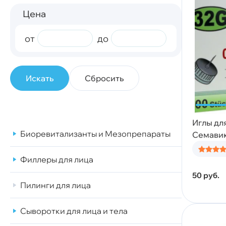
Цена
от
до
Сбросить
Иглы дл
Биоревитализанты и Мезопрепараты
Семавик
Филлеры для лица
50
руб.
Пилинги для лица
Сыворотки для лица и тела