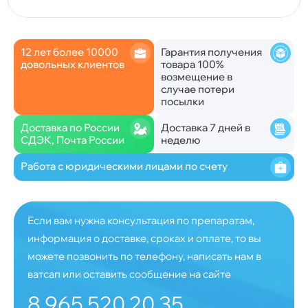
12 лет более 10000
Гарантия получения
довольных клиентов
товара 100%
возмещение в
случае потери
посылки
Доставка по России
Доставка 7 дней в
СДЭК, Почта России
неделю
Работа с юридическими лицами по счету
Если вам нужна консультация по препаратам,
информация о доставке, сроках и оплате, то вы
можете позвонить по телефону, написать нам в
ватсап или оставить сообщение на сайте
8 965 520 20 35