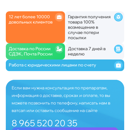
12 лет более 10000
Гарантия получения
довольных клиентов
товара 100%
возмещение в
случае потери
посылки
Доставка по России
Доставка 7 дней в
СДЭК, Почта России
неделю
Работа с юридическими лицами по счету
Если вам нужна консультация по препаратам,
информация о доставке, сроках и оплате, то вы
можете позвонить по телефону, написать нам в
ватсап или оставить сообщение на сайте
8 965 520 20 35