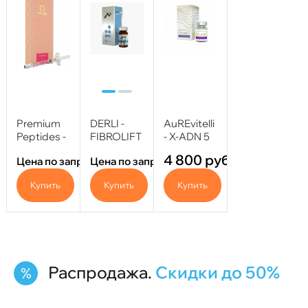
Premium
DERLI -
AuREvitelli
Peptides -
FIBROLIFT
- X-ADN 5
NAPS+
STRONG
мл
4 800
руб.
Цена по запросу
Цена по запросу
флакон 3
Жидкие
мл
нити 10 мл
Купить
Купить
Купить
Распродажа.
Скидки до 50%