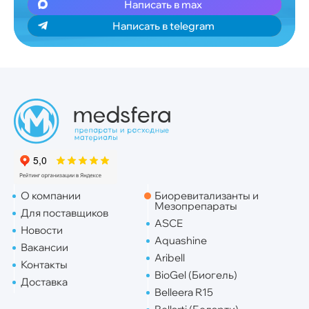
Написать в max
Написать в telegram
О компании
Биоревитализанты и
Мезопрепараты
Для поставщиков
ASCE
Новости
Aquashine
Вакансии
Aribell
Контакты
BioGel (Биогель)
Доставка
Belleera R15