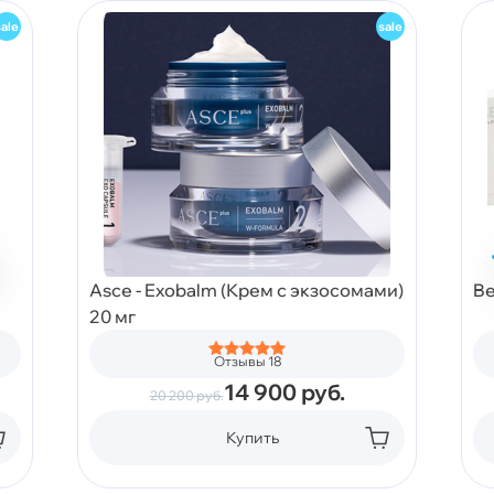
Asce - Exobalm (Крем с экзосомами)
Be
20 мг
Отзывы 18
14 900
руб.
20 200
руб.
Купить