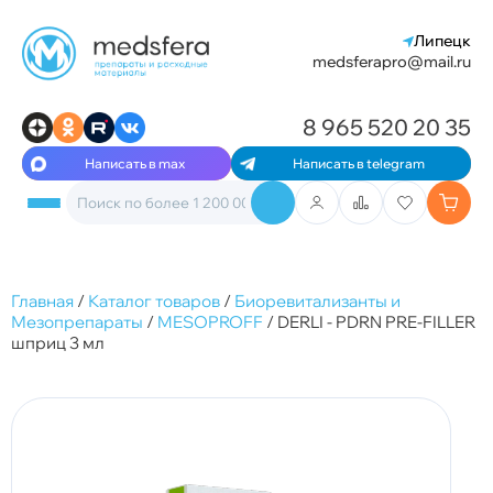
Липецк
medsferapro@mail.ru
8 965 520 20 35
Написать в max
Написать в telegram
Главная
/
Каталог товаров
/
Биоревитализанты и
Мезопрепараты
/
MESOPROFF
/
DERLI - PDRN PRE-FILLER
шприц 3 мл