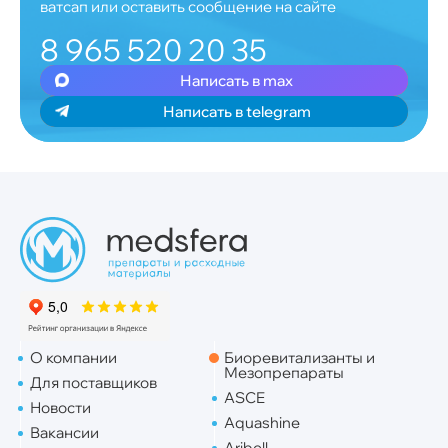
ватсап или оставить сообщение на сайте
8 965 520 20 35
Написать в max
Написать в telegram
О компании
Биоревитализанты и
Мезопрепараты
Для поставщиков
ASCE
Новости
Aquashine
Вакансии
Aribell