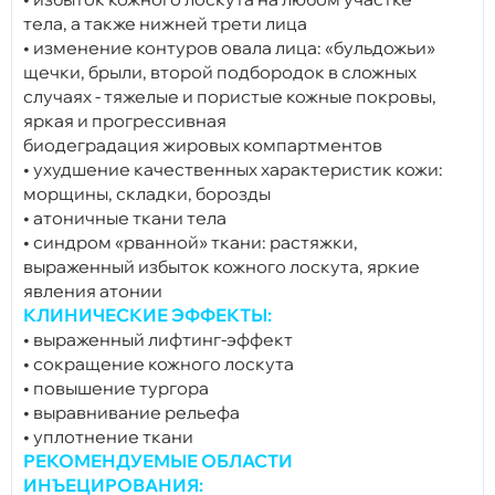
тела,
а также нижней трети лица
• изменение контуров овала лица: «бульдожьи»
щечки,
брыли, второй подбородок в сложных
случаях - тяжелые
и пористые кожные покровы,
яркая и прогрессивная
биодеградация жировых компартментов
• ухудшение качественных характеристик кожи:
морщины,
складки, борозды
• атоничные ткани тела
• синдром «рванной» ткани: растяжки,
выраженный
избыток кожного лоскута, яркие
явления атонии
КЛИНИЧЕСКИЕ ЭФФЕКТЫ:
• выраженный лифтинг-эффект
• сокращение кожного лоскута
• повышение тургора
• выравнивание рельефа
• уплотнение ткани
РЕКОМЕНДУЕМЫЕ ОБЛАСТИ
ИНЪЕЦИРОВАНИЯ: