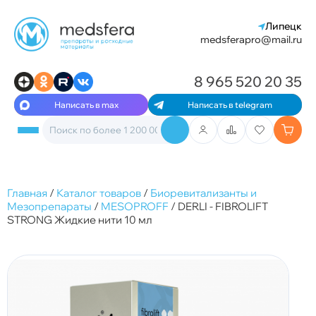
Липецк
medsferapro@mail.ru
8 965 520 20 35
Написать в max
Написать в telegram
Главная
/
Каталог товаров
/
Биоревитализанты и
Мезопрепараты
/
MESOPROFF
/
DERLI - FIBROLIFT
STRONG Жидкие нити 10 мл