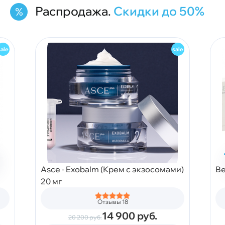
Распродажа.
Скидки до 50%
Asce - Exobalm (Крем с экзосомами)
Be
20 мг
Отзывы 18
14 900
руб.
20 200
руб.