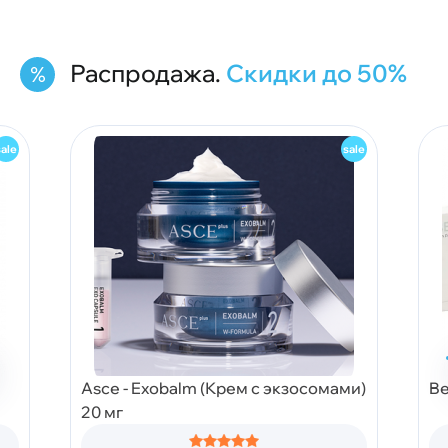
Распродажа.
Скидки до 50%
Asce - Exobalm (Крем с экзосомами)
Be
20 мг