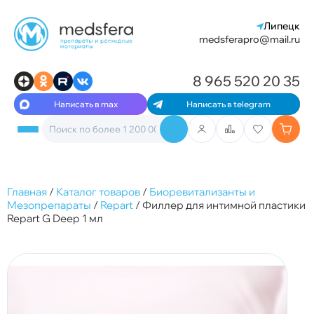
Липецк
medsferapro@mail.ru
8 965 520 20 35
Написать в max
Написать в telegram
Главная
/
Каталог товаров
/
Биоревитализанты и
Мезопрепараты
/
Repart
/
Филлер для интимной пластики
Repаrt G Deep 1 мл