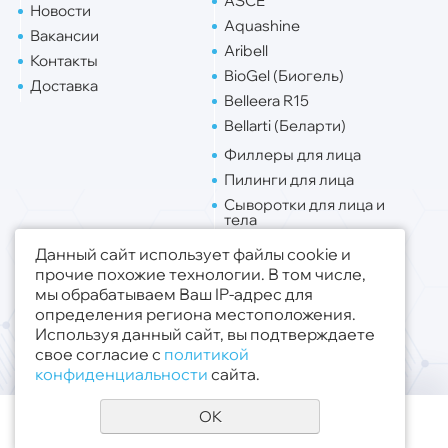
ASCE
Новости
Aquashine
Вакансии
Aribell
Контакты
BioGel (Биогель)
Доставка
Belleera R15
Bellarti (Беларти)
Филлеры для лица
Пилинги для лица
Сыворотки для лица и
тела
Липо. для лица
Данный сайт использует файлы cookie и
Липо. для тела
прочие похожие технологии. В том числе,
мы обрабатываем Ваш IP-адрес для
Публичная оферта
определения региона местоположения.
Политика конфиденциальности
Используя данный сайт, вы подтверждаете
свое согласие с
политикой
© 2019 - 2026 ООО «Медсфера Трейд»
.
конфиденциальности
сайта.
Все права защищены
OK