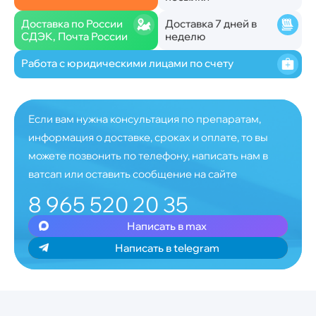
Доставка по России
Доставка 7 дней в
СДЭК, Почта России
неделю
Работа с юридическими лицами по счету
Если вам нужна консультация по препаратам,
информация о доставке, сроках и оплате, то вы
можете позвонить по телефону, написать нам в
ватсап или оставить сообщение на сайте
8 965 520 20 35
Написать в max
Написать в telegram