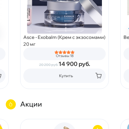
Asce - Exobalm (Крем с экзосомами)
Be
20 мг
Отзывы 18
14 900
руб.
20 200
руб.
Купить
Акции