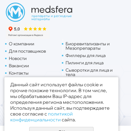
О компании
Биоревитализанты и
Мезопрепараты
Для поставщиков
Филлеры для лица
Новости
Пилинги для лица
Вакансии
Сыворотки для лица и
Контакты
тела
Доставка
Липо. для лица
Данный сайт использует файлы cookie и
Липо. для тела
прочие похожие технологии. В том числе,
мы обрабатываем Ваш IP-адрес для
Публичная оферта
определения региона местоположения.
Политика конфиденциальности
Используя данный сайт, вы подтверждаете
свое согласие с
политикой
© 2019 - 2026 ООО «Медсфера Трейд»
.
конфиденциальности
сайта.
Все права защищены