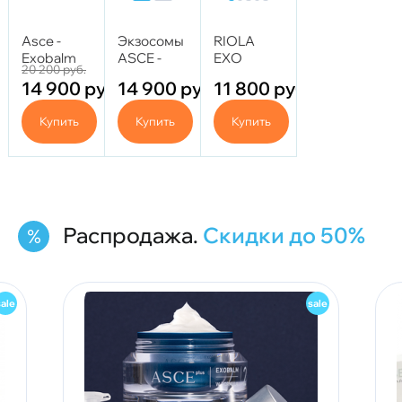
Asce -
Экзосомы
RIOLA
Exobalm
ASCE -
EXO
20 200
руб.
(Крем с
IRLV
SCALA
14 900
руб.
14 900
руб.
11 800
руб.
экзосомами)
(интимное
20 мг
омоложение)
Купить
Купить
Купить
Распродажа.
Скидки до 50%