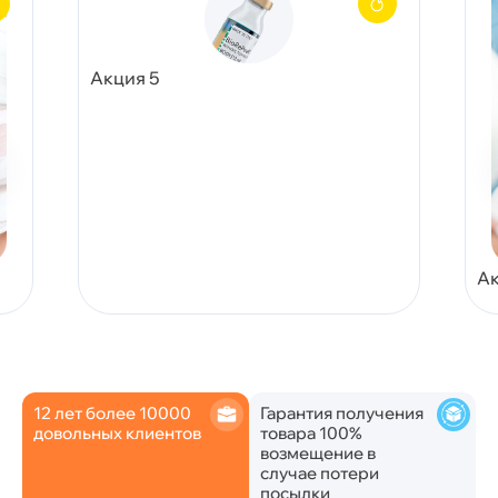
Акция 5
Ак
12 лет более 10000
Гарантия получения
довольных клиентов
товара 100%
возмещение в
случае потери
посылки