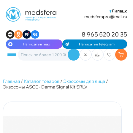
Липецк
medsferapro@mail.ru
8 965 520 20 35
Написать в max
Написать в telegram
Главная
/
Каталог товаров
/
Экзосомы для лица
/
Экзосомы ASCE - Derma Signal Kit SRLV