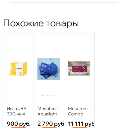
Похожие товары
Игла JBP
Mesoten -
Mesoten -
30G на 4
Aqualight
Combo
мм
2,5 мл
DNA i 1.1
900
руб.
2 790
руб.
11 111
руб.
мл для