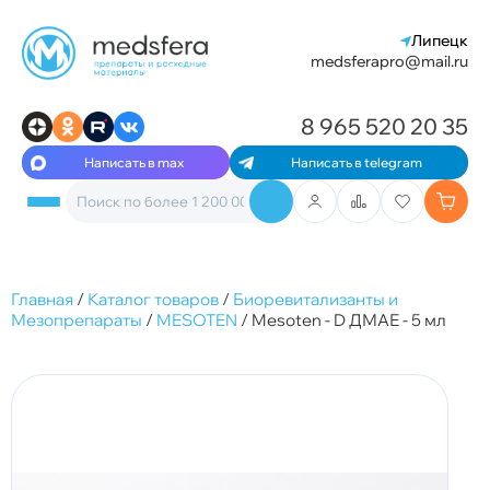
Липецк
medsferapro@mail.ru
8 965 520 20 35
Написать в max
Написать в telegram
Главная
/
Каталог товаров
/
Биоревитализанты и
Мезопрепараты
/
MESOTEN
/
Mesoten - D ДМАЕ - 5 мл