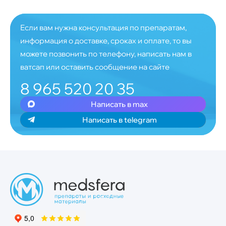
Если вам нужна консультация по препаратам,
информация о доставке, сроках и оплате, то вы
можете позвонить по телефону, написать нам в
ватсап или оставить сообщение на сайте
8 965 520 20 35
Написать в max
Написать в telegram