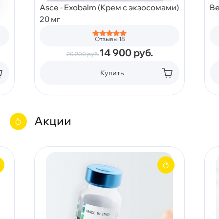
Asce - Exobalm (Крем с экзосомами)
Be
20 мг
Отзывы 18
14 900
руб.
20 200
руб.
Купить
Акции