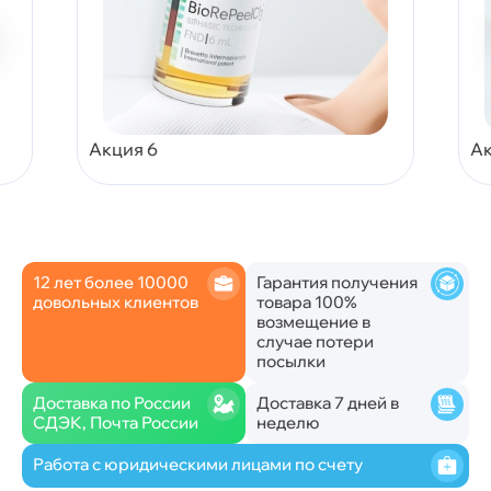
Акция 6
Ак
12 лет более 10000
Гарантия получения
довольных клиентов
товара 100%
возмещение в
случае потери
посылки
Доставка по России
Доставка 7 дней в
СДЭК, Почта России
неделю
Работа с юридическими лицами по счету