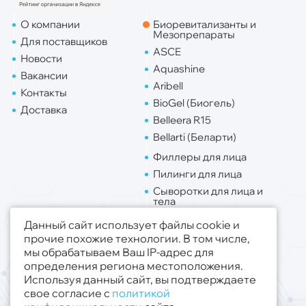
О компании
Биоревитализанты и
Мезопрепараты
Для поставщиков
ASCE
Новости
Aquashine
Вакансии
Aribell
Контакты
BioGel (Биогель)
Доставка
Belleera R15
Bellarti (Беларти)
Филлеры для лица
Пилинги для лица
Сыворотки для лица и
тела
Липо. для лица
Данный сайт использует файлы cookie и
Липо. для тела
прочие похожие технологии. В том числе,
мы обрабатываем Ваш IP-адрес для
Публичная оферта
определения региона местоположения.
Политика конфиденциальности
Используя данный сайт, вы подтверждаете
свое согласие с
политикой
© 2019 - 2026 ООО «Медсфера Трейд»
.