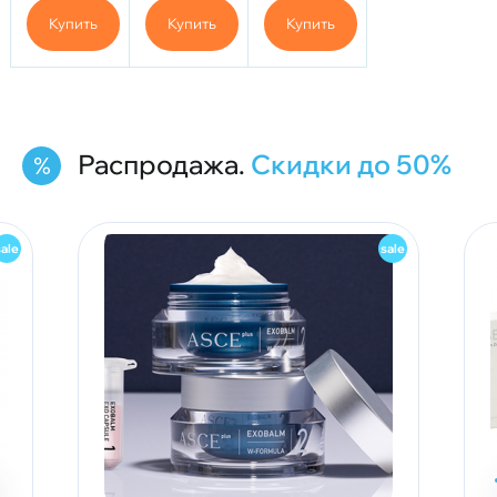
глаз с
Купить
Купить
Купить
PDRN и PN
Распродажа.
Скидки до 50%