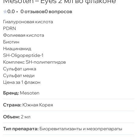
Mesoten – Eyes 2 мл во флаконе
0.0
0 отзывов
0 вопросов
Гиалуроновая кислота
PDRN
Фолиевая кислота
Биотин
Ниацинамид
SH-Oligopeptide-1
Комплекс SH-полипептидов
Сульфат цинка
Сульфат меди
Цена за 1 флакон
Бренд:
Mesoten
Страна:
Южная Корея
Объем:
2 мл
Тип препарата:
Биоревитализанты и мезопрепараты