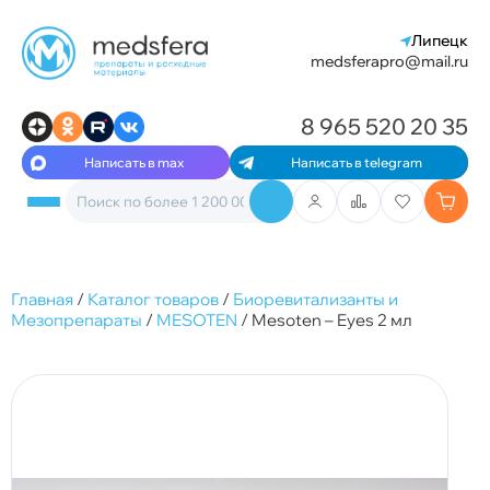
Липецк
medsferapro@mail.ru
8 965 520 20 35
Написать в max
Написать в telegram
Главная
/
Каталог товаров
/
Биоревитализанты и
Мезопрепараты
/
MESOTEN
/
Mesoten – Eyes 2 мл