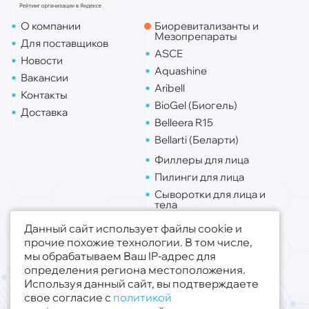
О компании
Биоревитализанты и
Мезопрепараты
Для поставщиков
ASCE
Новости
Aquashine
Вакансии
Aribell
Контакты
BioGel (Биогель)
Доставка
Belleera R15
Bellarti (Беларти)
Филлеры для лица
Пилинги для лица
Сыворотки для лица и
тела
Липо. для лица
Данный сайт использует файлы cookie и
Липо. для тела
прочие похожие технологии. В том числе,
мы обрабатываем Ваш IP-адрес для
Публичная оферта
определения региона местоположения.
Политика конфиденциальности
Используя данный сайт, вы подтверждаете
свое согласие с
политикой
© 2019 - 2026 ООО «Медсфера Трейд»
.