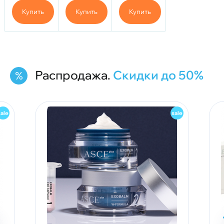
10
Купить
Купить
Купить
Шприцев
Распродажа.
Скидки до 50%