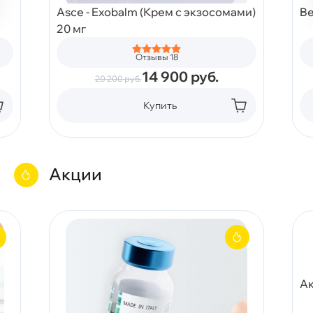
Asce - Exobalm (Крем с экзосомами)
Be
20 мг
Отзывы 18
14 900
руб.
20 200
руб.
Купить
Акции
Ак