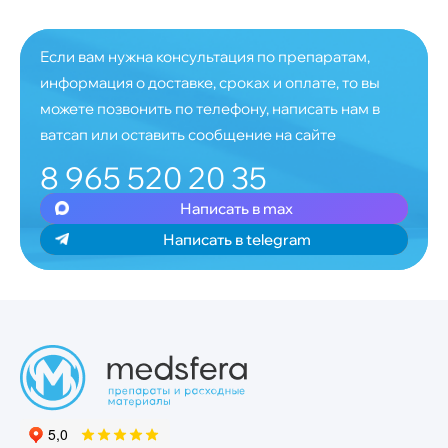
Если вам нужна консультация по препаратам,
информация о доставке, сроках и оплате, то вы
можете позвонить по телефону, написать нам в
ватсап или оставить сообщение на сайте
8 965 520 20 35
Написать в max
Написать в telegram