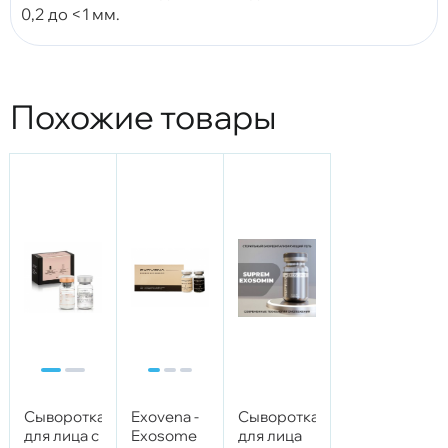
0,2 до <1 мм.
Похожие товары
Сыворотка
Exovena -
Сыворотка
для лица с
Exosome
для лица