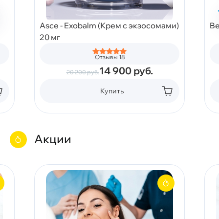
Asce - Exobalm (Крем с экзосомами)
Be
20 мг
Отзывы 18
14 900
руб.
20 200
руб.
Купить
Акции