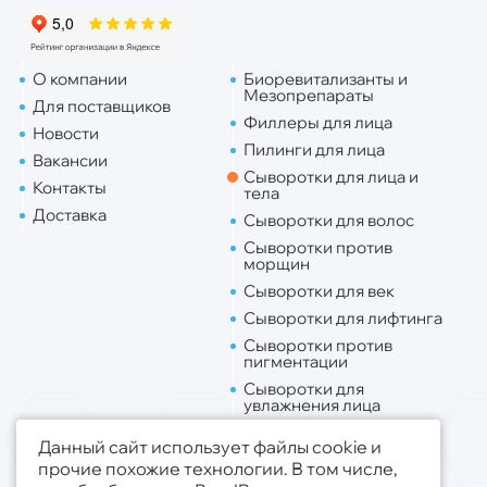
О компании
Биоревитализанты и
Мезопрепараты
Для поставщиков
Филлеры для лица
Новости
Пилинги для лица
Вакансии
Сыворотки для лица и
Контакты
тела
Доставка
Сыворотки для волос
Сыворотки против
морщин
Сыворотки для век
Сыворотки для лифтинга
Сыворотки против
пигментации
Сыворотки для
увлажнения лица
Липо. для лица
Данный сайт использует файлы cookie и
Липо. для тела
прочие похожие технологии. В том числе,