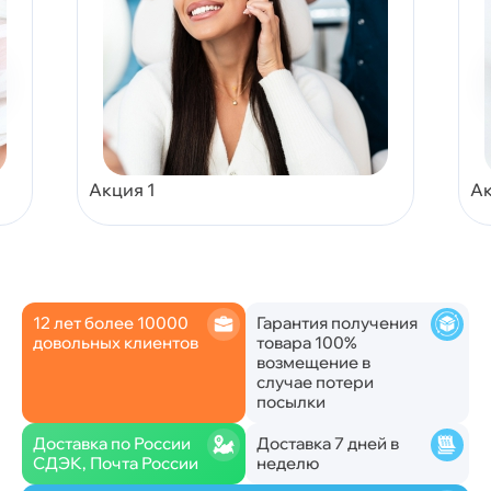
Акция 1
Ак
12 лет более 10000
Гарантия получения
довольных клиентов
товара 100%
возмещение в
случае потери
посылки
Доставка по России
Доставка 7 дней в
СДЭК, Почта России
неделю