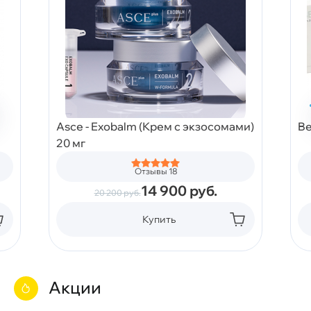
Asce - Exobalm (Крем с экзосомами)
Be
20 мг
Отзывы 18
14 900
руб.
20 200
руб.
Купить
Акции