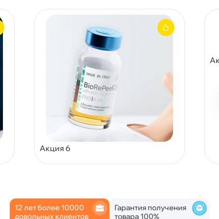
Ак
Акция 6
12 лет более 10000
Гарантия получения
довольных клиентов
товара 100%