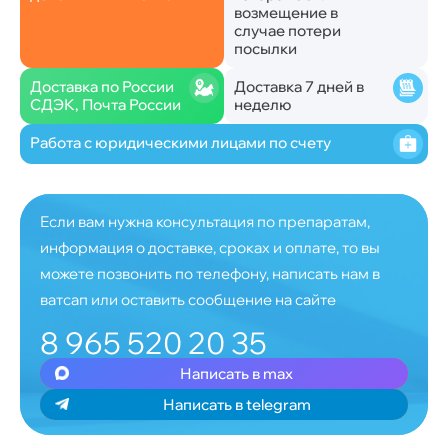
возмещение в
случае потери
посылки
Доставка по России
Доставка 7 дней в
СДЭК, Почта России
неделю
Работа с юридическими лицами по счету
Если вам нужна консультация по препаратам,
информация о доставке, сроках и оплате, то вы
можете позвонить по телефону, написать нам в
ватсап или оставить сообщение на сайте
8 965 520 20 35
Написать в max
Написать в telegram