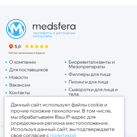
О компании
Биоревитализанты и
Мезопрепараты
Для поставщиков
Филлеры для лица
Новости
Пилинги для лица
Вакансии
Сыворотки для лица и
Контакты
тела
Доставка
Липо. для лица
Данный сайт использует файлы cookie и
Липо. для тела
прочие похожие технологии. В том числе,
мы обрабатываем Ваш IP-адрес для
Публичная оферта
определения региона местоположения.
Политика конфиденциальности
Используя данный сайт, вы подтверждаете
свое согласие с
политикой
© 2019 - 2026 ООО «Медсфера Трейд»
.