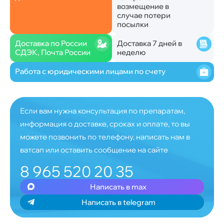
возмещение в
случае потери
посылки
Доставка по России
Доставка 7 дней в
СДЭК, Почта России
неделю
Работа с юридическими лицами по счету
Если вам нужна консультация по препаратам,
информация о доставке, сроках и оплате, то вы
можете позвонить по телефону, написать нам в
ватсап или оставить сообщение на сайте
8 965 520 20 35
Написать в max
Написать в telegram