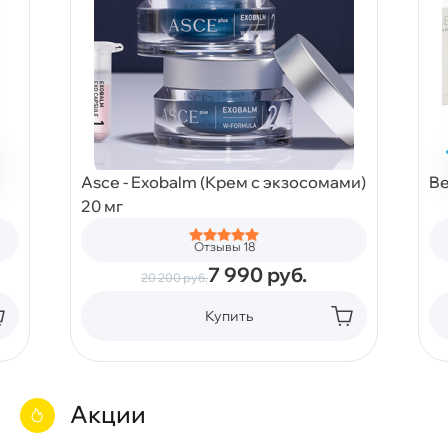
Asce - Exobalm (Крем с экзосомами)
Be
20 мг
Отзывы 18
7 990
руб.
20 200
руб.
Купить
Акции