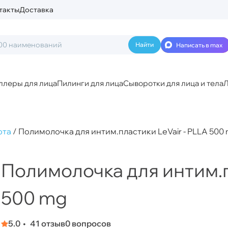
такты
Доставка
Написать в max
ллеры для лица
Пилинги для лица
Сыворотки для лица и тела
Л
ота
/
Полимолочка для интим.пластики LeVair - PLLA 500
Полимолочка для интим.п
500 mg
5.0
41 отзыв
0 вопросов