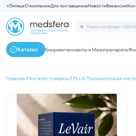
Липецк
О компании
Для поставщиков
Новости
Вакансии
Кон
Каталог
Биоревитализанты и Мезопрепараты
Фи
Главная
/
Каталог товаров
/
PLLA Полимолочная кисл