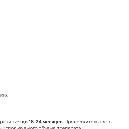
еза.
храняться
до 18–24 месяцев
. Продолжительность
 и используемого объема препарата.