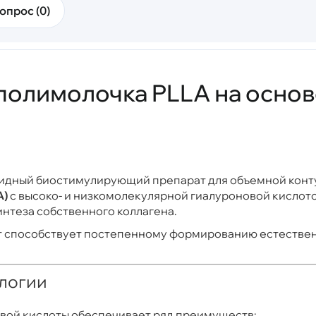
опрос (0)
— полимолочка
PLLA
на осно
дный биостимулирующий препарат для объемной контур
A)
с высоко- и низкомолекулярной гиалуроновой кисло
нтеза собственного коллагена.
 способствует постепенному формированию естественн
логии
вой кислоты обеспечивает ряд преимуществ: