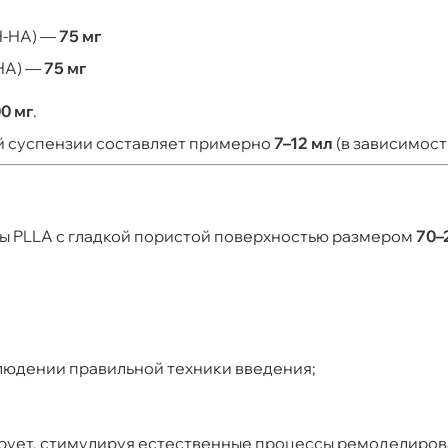
H-HA) —
75 мг
HA) —
75 мг
0 мг
.
й суспензии составляет примерно
7–12 мл
(в зависимост
ы PLLA с гладкой пористой поверхностью размером
70–
людении правильной техники введения;
ует, стимулируя естественные процессы ремоделирова