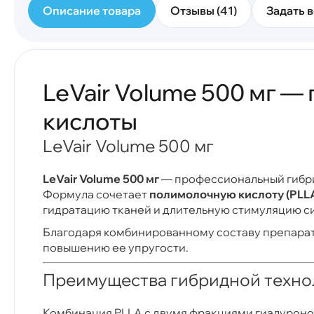
Описание товара
Отзывы (41)
Задать в
LeVair Volume 500 мг 
кислоты
LeVair Volume 500 мг
LeVair Volume 500 мг
— профессиональный гибри
Формула сочетает
полимолочную кислоту (PLL
гидратацию тканей и длительную стимуляцию си
Благодаря комбинированному составу препарат
повышению ее упругости.
Преимущества гибридной техно
Комбинация PLLA с двумя фракциями гиалуроно