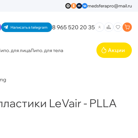
medsferapro@mail.ru
8 965 520 20 35
Написать в telegram
Акции
ипо. для лица
Липо. для тела
 mg
ластики LeVair - PLLA