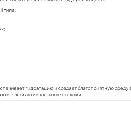
I типа;
х;
печивает гидратацию и создает благоприятную среду д
огической активности клеток кожи.