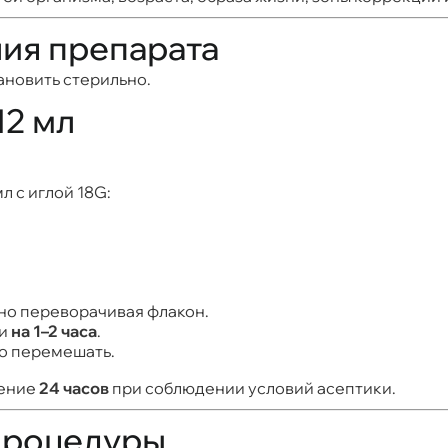
ия препарата
новить стерильно.
12 мл
 с иглой 18G:
о переворачивая флакон.
ии
на 1–2 часа
.
о перемешать.
чение
24 часов
при соблюдении условий асептики.
процедуры