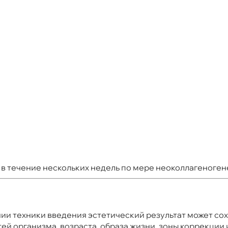
в течение нескольких недель по мере неоколлагеноген
ии техники введения эстетический результат может со
ей организма, возраста, образа жизни, зоны коррекции