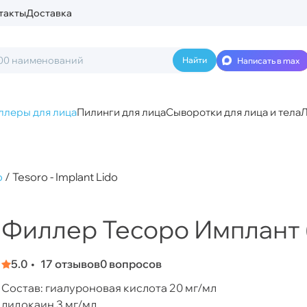
такты
Доставка
Написать в max
ллеры для лица
Пилинги для лица
Сыворотки для лица и тела
Л
o
/
Tesoro - Implant Lido
Филлер Тесоро Имплант (
5.0
17 отзывов
0 вопросов
Состав: гиалуроновая кислота 20 мг/мл
лидокаин 3 мг/мл