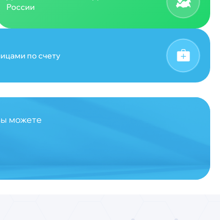
России
ицами по счету
вы можете