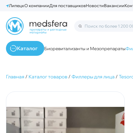
Липецк
О компании
Для поставщиков
Новости
Вакансии
Кон
Каталог
Биоревитализанты и Мезопрепараты
Фи
Главная
/
Каталог товаров
/
Филлеры для лица
/
Tesor