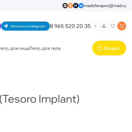
medsferapro@mail.ru
8 965 520 20 35
Написать в telegram
Акции
ипо. для лица
Липо. для тела
Tesoro Implant)