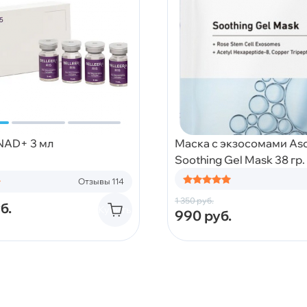
 NAD+ 3 мл
Маска с экзосомами Asc
Soothing Gel Mask 38 гр.
Отзывы 114
1 350
руб.
б.
Купить
990
руб.