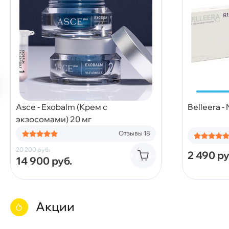
Asce - Exobalm (Крем с
Belleera -
экзосомами) 20 мг
Отзывы 18
20 200
руб.
2 490
ру
Купить
14 900
руб.
Акции