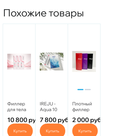
Похожие товары
Филлер
IREJU -
Плотный
для тела
Aqua 10
филлер
IREJU -
шприцев
IREJU -
10 800
руб.
7 800
руб.
2 000
руб.
BodyFill 10
Shape 1,1
ml
мл
Купить
Купить
Купить