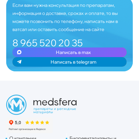
Если вам нужна консультация по препаратам,
информация о доставке, сроках и оплате, то вы
можете позвонить по телефону, написать нам в
ватсап или оставить сообщение на сайте
8 965 520 20 35
Написать в max
Написать в telegram
О компании
Биоревитализанты и