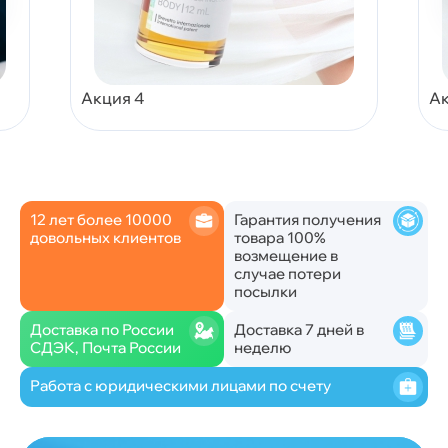
Акция 4
Ак
12 лет более 10000
Гарантия получения
довольных клиентов
товара 100%
возмещение в
случае потери
посылки
Доставка по России
Доставка 7 дней в
СДЭК, Почта России
неделю
Работа с юридическими лицами по счету