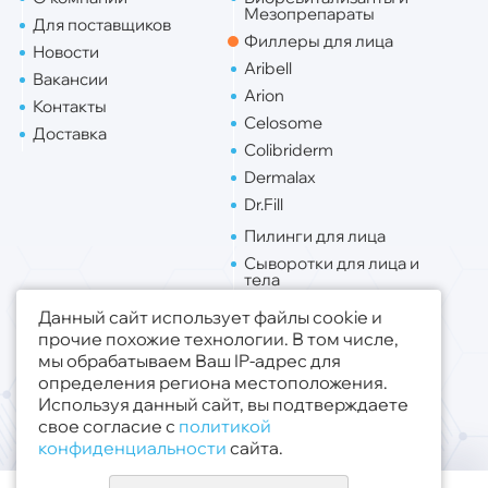
Мезопрепараты
Для поставщиков
Филлеры для лица
Новости
Aribell
Вакансии
Arion
Контакты
Celosome
Доставка
Colibriderm
Dermalax
Dr.Fill
Пилинги для лица
Сыворотки для лица и
тела
Липо. для лица
Данный сайт использует файлы cookie и
Липо. для тела
прочие похожие технологии. В том числе,
мы обрабатываем Ваш IP-адрес для
Публичная оферта
определения региона местоположения.
Политика конфиденциальности
Используя данный сайт, вы подтверждаете
свое согласие с
политикой
© 2019 - 2026 ООО «Медсфера Трейд»
.
конфиденциальности
сайта.
Все права защищены