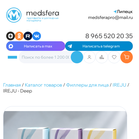
Липецк
medsferapro@mail.ru
8 965 520 20 35
Написать в max
Написать в telegram
Главная
/
Каталог товаров
/
Филлеры для лица
/
IREJU
/
IREJU - Deep