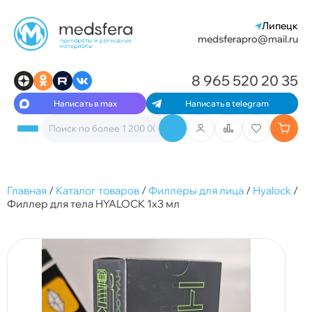
Липецк
medsferapro@mail.ru
8 965 520 20 35
Написать в max
Написать в telegram
Главная
/
Каталог товаров
/
Филлеры для лица
/
Hyalock
/
Филлер для тела HYALOCK 1x3 мл