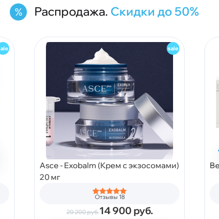
Распродажа.
Скидки до 50%
Asce - Exobalm (Крем с экзосомами)
Be
20 мг
Отзывы 18
14 900
руб.
20 200
руб.