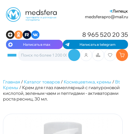
Липецк
medsferapro@mail.ru
8 965 520 20 35
Написать в max
Написать в telegram
Главная
/
Каталог товаров
/
Космецевтика, кремы
/
Bt
Кремы
/
Крем для глаз ламеллярный с гиалуроновой
кислотой, зеленым чаем и пептидами - активаторами
роста ресниц, 30 мл.