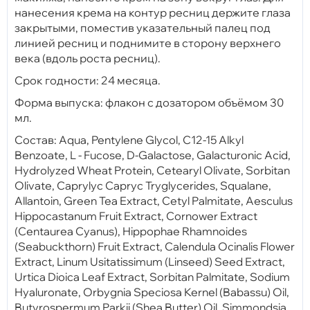
нанесения крема на контур ресниц держите глаза
закрытыми, поместив указательный палец под
линией ресниц и поднимите в сторону верхнего
века (вдоль роста ресниц).
Срок годности: 24 месяца.
Форма выпуска: флакон с дозатором объёмом 30
мл.
Состав: Aqua, Pentylene Glycol, C12-15 Alkyl
Benzoate, L - Fucose, D-Galactose, Galacturonic Acid,
Hydrolyzed Wheat Protein, Cetearyl Olivate, Sorbitan
Olivate, Caprylyc Capryc Tryglycerides, Squalane,
Allantoin, Green Tea Extract, Cetyl Palmitate, Аesculus
Hippocastanum Fruit Extract, Cornower Extract
(Centaurea Cyanus), Hippophae Rhamnoides
(Seabuckthorn) Fruit Extract, Calendula Ocinalis Flower
Extract, Linum Usitatissimum (Linseed) Seed Extract,
Urtica Dioica Leaf Extract, Sorbitan Palmitate, Sodium
Hyaluronate, Orbygnia Speciosa Kernel (Babassu) Oil,
Butyrospermum Parkii (Shea Butter) Oil, Simmondsia