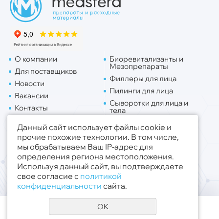
О компании
Биоревитализанты и
Мезопрепараты
Для поставщиков
Филлеры для лица
Новости
Пилинги для лица
Вакансии
Сыворотки для лица и
Контакты
тела
Доставка
Липо. для лица
Данный сайт использует файлы cookie и
Липо. для тела
прочие похожие технологии. В том числе,
мы обрабатываем Ваш IP-адрес для
Публичная оферта
определения региона местоположения.
Политика конфиденциальности
Используя данный сайт, вы подтверждаете
свое согласие с
политикой
© 2019 - 2026 ООО «Медсфера Трейд»
.
конфиденциальности
сайта.
Все права защищены
OK