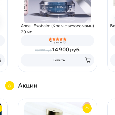
Asce - Exobalm (Крем с экзосомами)
Be
20 мг
Отзывы 18
14 900
руб.
20 200
руб.
Купить
Акции