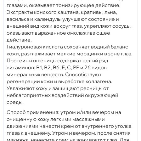
глазами, оказывает тонизирующее действие.
Экстракты конского каштана, крапивы, льна,
василька и календулы улучшают состояние и
внешний вид кожи вокруг глаз, укрепляют сосуды,
оказывают выраженное омолаживающее
действие.
Гиалуроновая кислота сохраняет водный баланс
кожи, разглаживает мелкие морщинки в зоне глаз.
Протеины пшеницы содержат целый ряд
витаминов: В1, В2, В6, Е, С, РР и 26 видов
минеральных веществ. Способствуют
регенерации кожи и выработке коллагена.
Увлажняют кожу и защищают ресницы от
неблагоприятных воздействий окружающей
среды.
Способ применения: утром и/или вечером на
очищенную кожу легкими массажными
движениями нанести крем от внутреннего уголка
глаза к внешнему. Утром и вечером, после снятия
макияжа, нанесите крем на зону вокруг глаз. Для