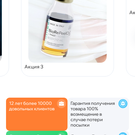
Ак
Акция 3
12 лет более 10000
Гарантия получения
довольных клиентов
товара 100%
возмещение в
случае потери
посылки