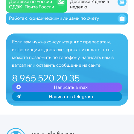
Доставка по России
Доставка 7 дней в
СДЭК, Почта России
неделю
Работа с юридическими лицами по счету
Если вам нужна консультация по препаратам,
информация о доставке, сроках и оплате, то вы
можете позвонить по телефону, написать нам в
ватсап или оставить сообщение на сайте
8 965 520 20 35
Написать в max
Написать в telegram