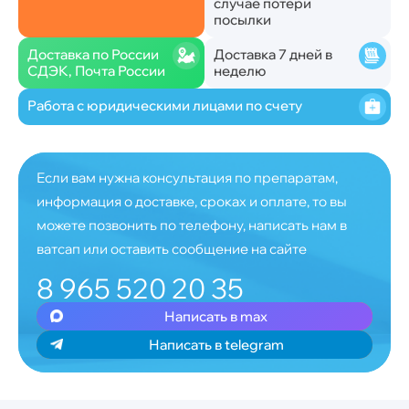
случае потери
посылки
Доставка по России
Доставка 7 дней в
СДЭК, Почта России
неделю
Работа с юридическими лицами по счету
Если вам нужна консультация по препаратам,
информация о доставке, сроках и оплате, то вы
можете позвонить по телефону, написать нам в
ватсап или оставить сообщение на сайте
8 965 520 20 35
Написать в max
Написать в telegram