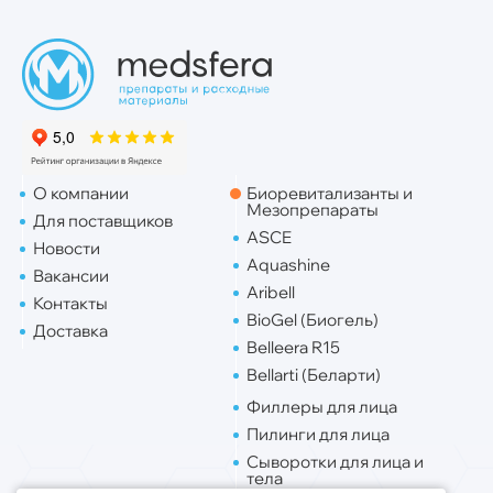
О компании
Биоревитализанты и
Мезопрепараты
Для поставщиков
ASCE
Новости
Aquashine
Вакансии
Aribell
Контакты
BioGel (Биогель)
Доставка
Belleera R15
Bellarti (Беларти)
Филлеры для лица
Пилинги для лица
Сыворотки для лица и
тела