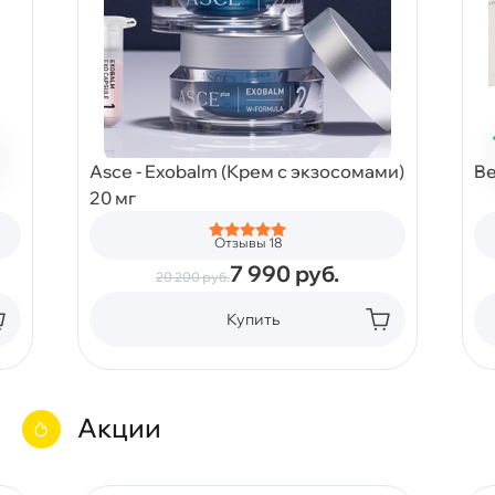
Asce - Exobalm (Крем с экзосомами)
Be
20 мг
Отзывы 18
7 990
руб.
20 200
руб.
Купить
Акции