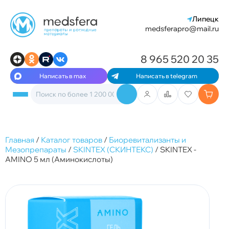
Липецк
medsferapro@mail.ru
8 965 520 20 35
Написать в max
Написать в telegram
Главная
/
Каталог товаров
/
Биоревитализанты и
Мезопрепараты
/
SKINTEX (СКИНТЕКС)
/
SKINTEX -
AMINO 5 мл (Аминокислоты)