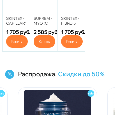
SKINTEX -
SUPREM -
SKINTEX -
CAPILLARY
MYO (С
FIBRO 5
5 мл
эффектом
мл (Цинк)
1 705
руб.
2 585
руб.
1 705
руб.
(Трегалоза)
токсина)
3,5 мл
Купить
Купить
Купить
Распродажа.
Скидки до 50%