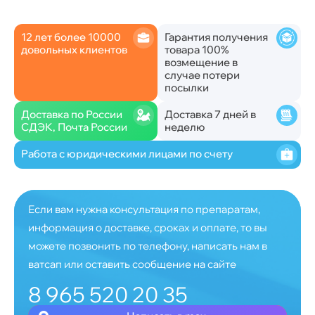
12 лет более 10000
Гарантия получения
довольных клиентов
товара 100%
возмещение в
случае потери
посылки
Доставка по России
Доставка 7 дней в
СДЭК, Почта России
неделю
Работа с юридическими лицами по счету
Если вам нужна консультация по препаратам,
информация о доставке, сроках и оплате, то вы
можете позвонить по телефону, написать нам в
ватсап или оставить сообщение на сайте
8 965 520 20 35