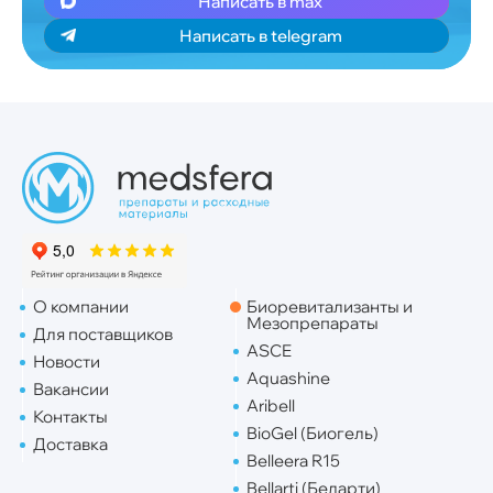
Написать в max
Написать в telegram
О компании
Биоревитализанты и
Мезопрепараты
Для поставщиков
ASCE
Новости
Aquashine
Вакансии
Aribell
Контакты
BioGel (Биогель)
Доставка
Belleera R15
Bellarti (Беларти)