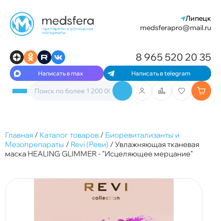
Липецк
medsferapro@mail.ru
8 965 520 20 35
Написать в max
Написать в telegram
Главная
/
Каталог товаров
/
Биоревитализанты и
Мезопрепараты
/
Revi (Реви)
/
Увлажняющая тканевая
маска HEALING GLIMMER - "Исцеляющее мерцание"