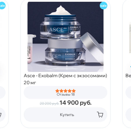
Asce - Exobalm (Крем с экзосомами)
Be
20 мг
Отзывы 18
14 900
руб.
20 200
руб.
Купить