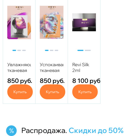
Увлажняющая
Успокаивающая
Revi Silk
тканевая
тканевая
2ml
маска
маска
850
руб.
850
руб.
8 100
руб.
HEALING
"Express
GLIMMER
de-Stress"
Купить
Купить
Купить
-
"Исцеляющее
мерцание"
Распродажа.
Скидки до 50%