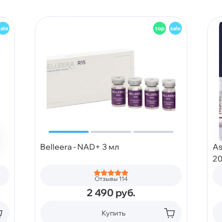
Belleera - NAD+ 3 мл
As
20
Отзывы 114
2 490
руб.
Купить