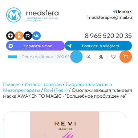
Липецк
medsferapro@mail.ru
8 965 520 20 35
Написать в max
Написать в telegram
Главная
/
Каталог товаров
/
Биоревитализанты и
Мезопрепараты
/
Revi (Реви)
/
Омолаживающая тканевая
маска AWAKEN TO MAGIC - "Волшебное пробуждение"