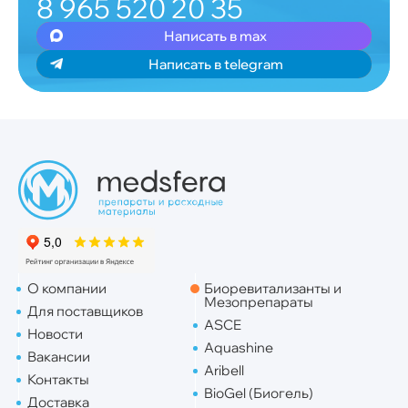
8 965 520 20 35
Написать в max
Написать в telegram
О компании
Биоревитализанты и
Мезопрепараты
Для поставщиков
ASCE
Новости
Aquashine
Вакансии
Aribell
Контакты
BioGel (Биогель)
Доставка