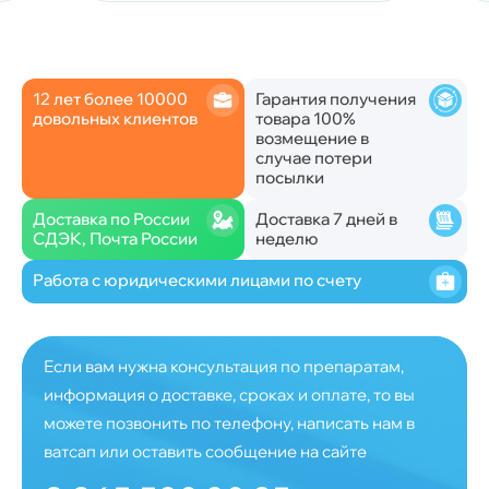
12 лет более 10000
Гарантия получения
довольных клиентов
товара 100%
возмещение в
случае потери
посылки
Доставка по России
Доставка 7 дней в
СДЭК, Почта России
неделю
Работа с юридическими лицами по счету
Если вам нужна консультация по препаратам,
информация о доставке, сроках и оплате, то вы
можете позвонить по телефону, написать нам в
ватсап или оставить сообщение на сайте