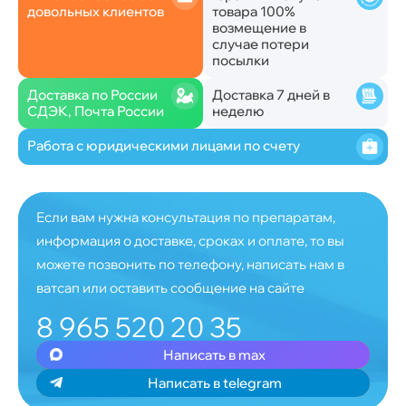
довольных клиентов
товара 100%
возмещение в
случае потери
посылки
Доставка по России
Доставка 7 дней в
СДЭК, Почта России
неделю
Работа с юридическими лицами по счету
Если вам нужна консультация по препаратам,
информация о доставке, сроках и оплате, то вы
можете позвонить по телефону, написать нам в
ватсап или оставить сообщение на сайте
8 965 520 20 35
Написать в max
Написать в telegram