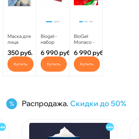
Маска для
Biogel -
BioGel
лица
набор
Monaco -
BioGEL -
Россия
Набор 3
350
руб.
6 990
руб.
6 990
руб.
Calm &
(против
флакона
Glow
отечности)
Купить
Купить
Купить
Распродажа.
Скидки до 50%