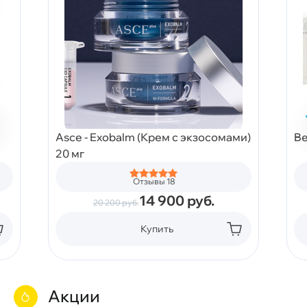
Asce - Exobalm (Крем с экзосомами)
Be
20 мг
Отзывы 18
14 900
руб.
20 200
руб.
Купить
Акции