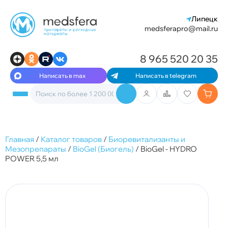
Липецк
medsferapro@mail.ru
8 965 520 20 35
Написать в max
Написать в telegram
Главная
/
Каталог товаров
/
Биоревитализанты и
Мезопрепараты
/
BioGel (Биогель)
/
BioGel - HYDRO
POWER 5,5 мл