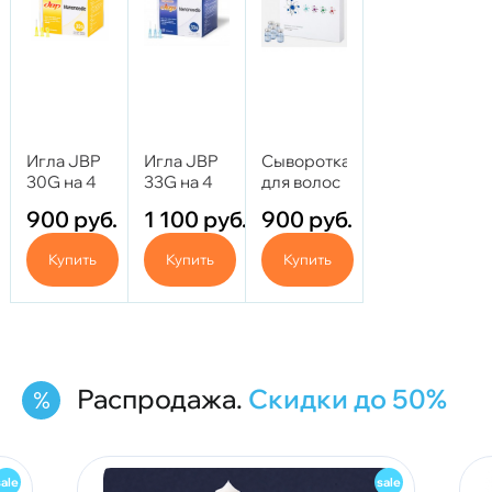
Игла JBP
Игла JBP
Сыворотка
30G на 4
33G на 4
для волос
мм
мм (Иглы
Dermaheal
900
руб.
1 100
руб.
900
руб.
для глаз)
HL 5 мл
Купить
Купить
Купить
Распродажа.
Скидки до 50%