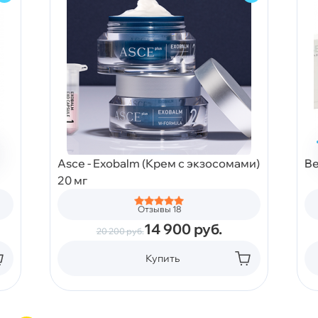
Asce - Exobalm (Крем с экзосомами)
Be
20 мг
Отзывы 18
14 900
руб.
20 200
руб.
Купить