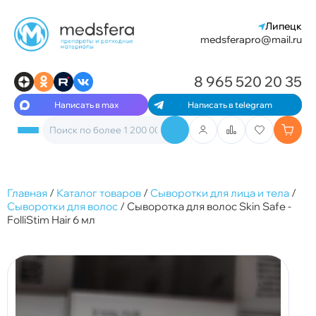
Липецк
medsferapro@mail.ru
8 965 520 20 35
Написать в max
Написать в telegram
Главная
/
Каталог товаров
/
Сыворотки для лица и тела
/
Сыворотки для волос
/
Сыворотка для волос Skin Safe -
FolliStim Hair 6 мл