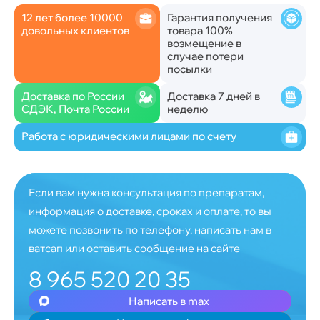
12 лет более 10000
Гарантия получения
довольных клиентов
товара 100%
возмещение в
случае потери
посылки
Доставка по России
Доставка 7 дней в
СДЭК, Почта России
неделю
Работа с юридическими лицами по счету
Если вам нужна консультация по препаратам,
информация о доставке, сроках и оплате, то вы
можете позвонить по телефону, написать нам в
ватсап или оставить сообщение на сайте
8 965 520 20 35
Написать в max