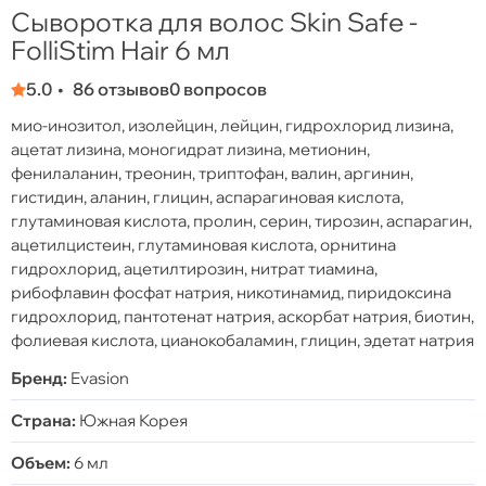
Сыворотка для волос Skin Safe -
FolliStim Hair 6 мл
5.0
86 отзывов
0 вопросов
мио-инозитол, изолейцин, лейцин, гидрохлорид лизина,
ацетат лизина, моногидрат лизина, метионин,
фенилаланин, треонин, триптофан, валин, аргинин,
гистидин, аланин, глицин, аспарагиновая кислота,
глутаминовая кислота, пролин, серин, тирозин, аспарагин,
ацетилцистеин, глутаминовая кислота, орнитина
гидрохлорид, ацетилтирозин, нитрат тиамина,
рибофлавин фосфат натрия, никотинамид, пиридоксина
гидрохлорид, пантотенат натрия, аскорбат натрия, биотин,
фолиевая кислота, цианокобаламин, глицин, эдетат натрия
Бренд:
Evasion
Страна:
Южная Корея
Объем:
6 мл