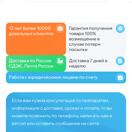
12 лет более 10000
Гарантия получения
довольных клиентов
товара 100%
возмещение в
случае потери
посылки
Доставка по России
Доставка 7 дней в
СДЭК, Почта России
неделю
Работа с юридическими лицами по счету
Если вам нужна консультация по препаратам,
информация о доставке, сроках и оплате, то вы
можете позвонить по телефону, написать нам в
ватсап или оставить сообщение на сайте