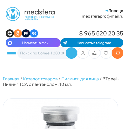
Липецк
medsferapro@mail.ru
8 965 520 20 35
Написать в max
Написать в telegram
Главная
/
Каталог товаров
/
Пилинги для лица
/
BTpeel -
Пилинг ТСА с пантенолом, 10 мл.