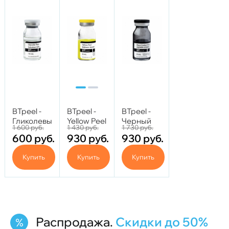
BTpeel -
BTpeel -
BTpeel -
Гликолевый
Yellow Peel
Черный
1 600
руб.
1 430
руб.
1 730
руб.
пилинг
- Retinoic
пилинг
600
руб.
930
руб.
930
руб.
50%
Jessner 8
Black
Glycolic
мл
Carbon
Купить
Купить
Купить
Peel, 10
Peel, 8 мл.
мл.
Распродажа.
Скидки до 50%