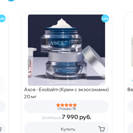
Asce - Exobalm (Крем с экзосомами)
Be
20 мг
Отзывы 18
7 990
руб.
20 200
руб.
Купить