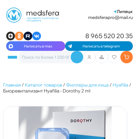
Липецк
medsferapro@mail.ru
8 965 520 20 35
Написать в max
Написать в telegram
Главная
/
Каталог товаров
/
Филлеры для лица
/
Hyafilia
/
Биоревитализант Hyafilia - Dorothy 2 ml