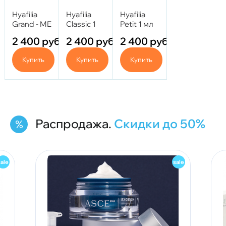
Hyafilia
Hyafilia
Hyafilia
Grand - ME
Classic 1
Petit 1 мл
DAM Deep
мл
2 400
руб.
2 400
руб.
2 400
руб.
с лидо 1
мл
Купить
Купить
Купить
Распродажа.
Скидки до 50%