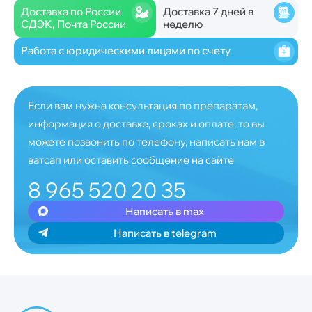
Доставка по России
Доставка 7 дней в
СДЭК, Почта России
неделю
Работа с юридическими лицами по счету
Если вам нужна консультация по препаратам,
информация о доставке, сроках и оплате, то вы
можете позвонить по телефону, написать нам в
ватсап или оставить сообщение на сайте
8 965 520 20 35
Написать в max
Написать в telegram