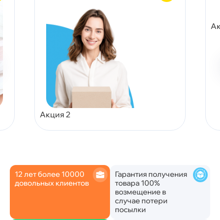
Ак
Акция 2
12 лет более 10000
Гарантия получения
довольных клиентов
товара 100%
возмещение в
случае потери
посылки