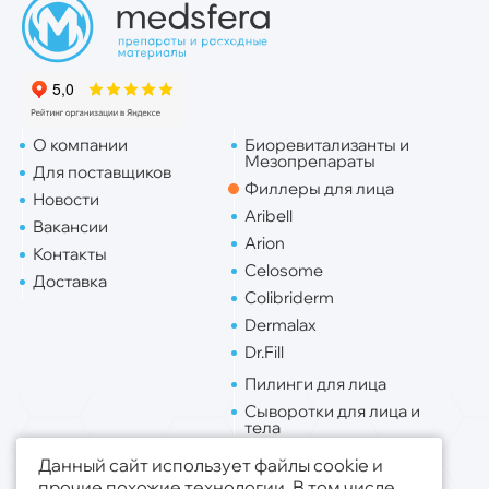
О компании
Биоревитализанты и
Мезопрепараты
Для поставщиков
Филлеры для лица
Новости
Aribell
Вакансии
Arion
Контакты
Celosome
Доставка
Colibriderm
Dermalax
Dr.Fill
Пилинги для лица
Сыворотки для лица и
тела
Липо. для лица
Данный сайт использует файлы cookie и
Липо. для тела
прочие похожие технологии. В том числе,