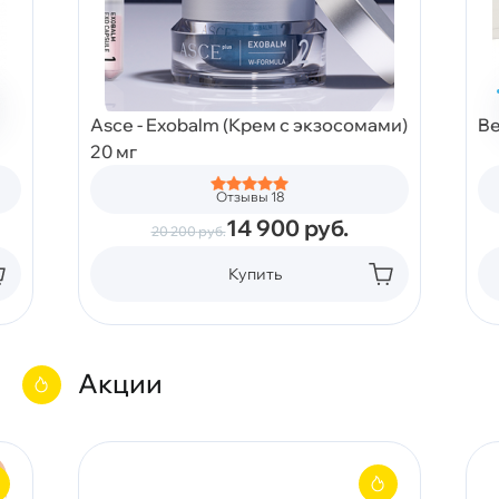
Asce - Exobalm (Крем с экзосомами)
Be
20 мг
Отзывы 18
14 900
руб.
20 200
руб.
Купить
Акции