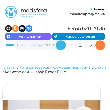
Липецк
medsferapro@mail.ru
8 965 520 20 35
Написать в max
Написать в telegram
Главная
/
Каталог товаров
/
Космецевтика, кремы
/
Elaxen
/
Косметический набор Elaxen PLLA