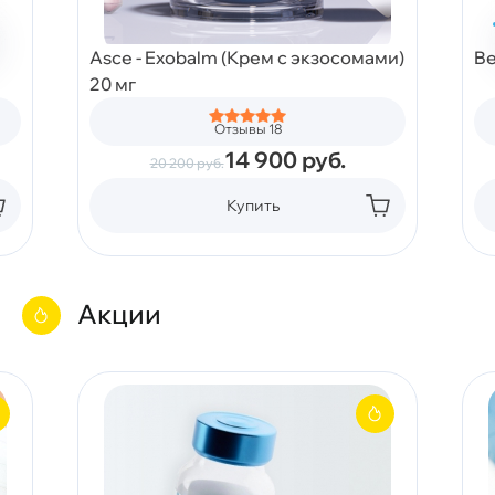
Asce - Exobalm (Крем с экзосомами)
Be
20 мг
Отзывы 18
14 900
руб.
20 200
руб.
Купить
Акции