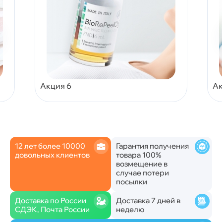
Акция 6
Ак
12 лет более 10000
Гарантия получения
довольных клиентов
товара 100%
возмещение в
случае потери
посылки
Доставка по России
Доставка 7 дней в
СДЭК, Почта России
неделю