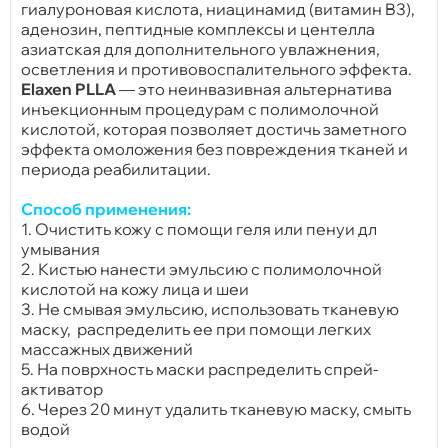
гиалуроновая кислота, ниацинамид (витамин B3),
аденозин, пептидные комплексы и центелла
азиатская для дополнительного увлажнения,
осветления и противовоспалительного эффекта.
Elaxen PLLA
— это
неинвазивная альтернатива
инъекционным процедурам
с полимолочной
кислотой, которая позволяет достичь заметного
эффекта омоложения без повреждения тканей и
периода реабилитации.
Способ применения:
1. Очистить кожу с помощи геля или пенуи дл
умывания
2. Кистью нанести эмульсию с полимолочной
кислотой на кожу лица и шеи
3. Не смывая эмульсию, использовать тканевую
маску, распределить ее при помощи легких
массажных движений
5. На поврхность маски распределить спрей-
активатор
6. Через 20 минут удалить тканевую маску, смыть
водой