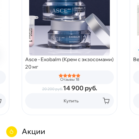
Asce - Exobalm (Крем с экзосомами)
Be
20 мг
Отзывы 18
14 900
руб.
20 200
руб.
Купить
Акции