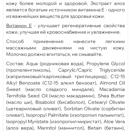
кожу более молодой и здоровой. Экстракт алоэ
является богатым источником витамина Е - одного
из важнейших веществ для здоровья кожи.
Витамин Е
- улучшает регенеративные свойства
кожи, улучшая её кровоснабжение и увлажнение.
Способ применения: нанесите легкими
массажными движениями на чистую кожу.
Молочко должно впитаться, не смывайте.
Состав: Aqua (родниковая вода), Propylene Glycol
(пропеленгликоль), Caprylic/Capric Triglyceride
(каприликовый/карпиковый триглицерид), C12-15
Alkyl Benzoate (С12-15 алкил бензоат), Almond Oil
Sweet (масло сладкого миндаля), Macadamia
Ternifolia Seed Oil (масло макадамии), Shea Butter
(масло ши), Bisabolol (бисаболол), Cetearyl Olivate
(цетеариловый оливат), Sorbitan Olivate (сорбитан
оливат), Isopropyl Palmitate (изопропил пальмитат),
Isopropyl Myristate (изопропил миристат), Aloe Vera
(алоэ вера), Mannitol (маннитол), Betain (бетаин),