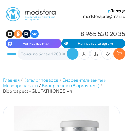
Липецк
medsferapro@mail.ru
8 965 520 20 35
Написать в max
Написать в telegram
Главная
/
Каталог товаров
/
Биоревитализанты и
Мезопрепараты
/
Биопроспект (Bioprospect)
/
Bioprospect - GLUTATHIONE 5 мл