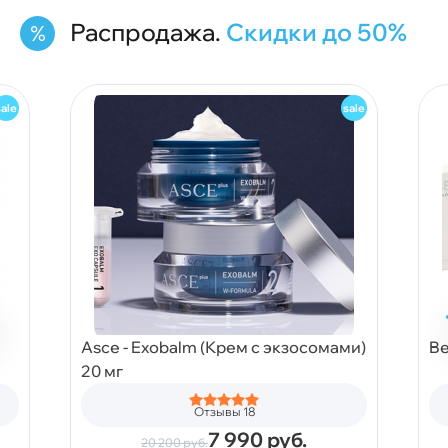
Распродажа.
Скидки до 50%
Asce - Exobalm (Крем с экзосомами)
Be
20 мг
Отзывы 18
7 990
руб.
20 200
руб.