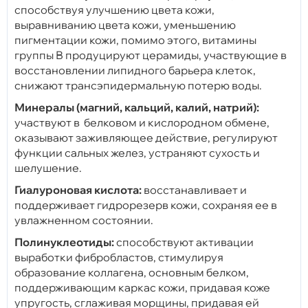
способствуя улучшению цвета кожи,
выравниванию цвета кожи, уменьшению
пигментации кожи, помимо этого, витамины
группы В продуцируют церамиды, участвующие в
восстановлении липидного барьера клеток,
снижают трансэпидермальную потерю воды.
Минералы (магний, кальций, калий, натрий):
участвуют в
белковом и кислородном обмене,
оказывают заживляющее действие, регулируют
функции сальных желез, устраняют сухость и
шелушение.
Гиалуроновая кислота:
восстанавливает и
поддерживает гидрорезерв кожи, сохраняя ее в
увлажненном состоянии.
Полинуклеотиды:
способствуют активации
выработки фибробластов, стимулируя
образование коллагена, основным белком,
поддерживающим каркас кожи, придавая коже
упругость, сглаживая морщины, придавая ей