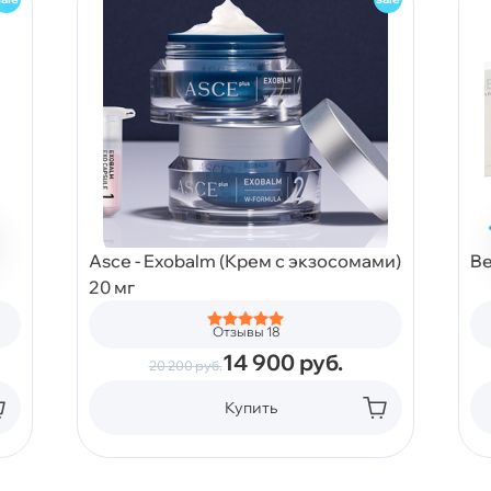
Asce - Exobalm (Крем с экзосомами)
Be
20 мг
Отзывы 18
14 900
руб.
20 200
руб.
Купить