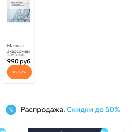
Маска с
экзосомами
1 350
руб.
Asce -
990
руб.
Soothing
Gel Mask
Купить
38 гр.
Распродажа.
Скидки до 50%