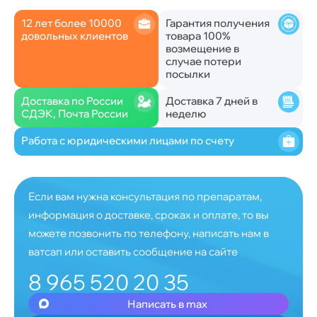
12 лет более 10000
Гарантия получения
довольных клиентов
товара 100%
возмещение в
случае потери
посылки
Доставка по России
Доставка 7 дней в
СДЭК, Почта России
неделю
Работа с юридическими лицами по счету
Если вам нужна консультация по препаратам,
информация о доставке, сроках и оплате, то вы
можете позвонить по телефону, написать нам в
ватсап или оставить сообщение на сайте
8 965 520 20 35
Написать в max