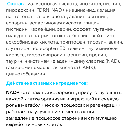
Состав:
гиалуроновая кислота, инозитол, ниацин,
пиродоксин, PDRN, NAD+ ниацинамид, кальция
пантотенат, натрия ацетат, аланин, аргинин,
аспаргин, аспаргиновая кислота, глицин,
гистидин, изолейцин, серин, фосфат, глутамин,
гиалуронат натрия, глюкоза, бензиловый спирт,
аскорбиновая кислота, триптофан, тирозин, валин,
глутатион, полисорбат 80, тиамин, глутаминовая
кислота, гидроксипролин, орнитин, пролин,
таурин, никотинамид аденин динуклеотид (NAD),
гамма-аминомасляная кислота (ГАМК),
цианокобаламин.
Действие активных ингредиентов:
NAD+
- это важный кофермент, присутствующий в
каждой клетке организма и играющий ключевую
роль в метаболических процессах и регенерации
работает на улучшение качества кожи,
замедление процессов старения и стимуляцию
выработки новых клеток.