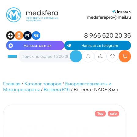
Липецк
medsferapro@mail.ru
8 965 520 20 35
Написать в max
Написать в telegram
Главная
/
Каталог товаров
/
Биоревитализанты и
Мезопрепараты
/
Belleera R15
/
Belleera - NAD+ 3 мл